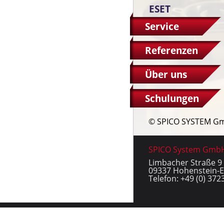
ESET
Service
Referenzen
Über uns
Schulungen
© SPICO SYSTEM G
SPICO System Gmb
Limbacher Straße 9
09337 Hohenstein-E
Telefon: +49 (0) 372