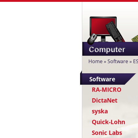
Home
»
Software
»
E
Software
RA-MICRO
DictaNet
syska
Quick-Lohn
Sonic Labs