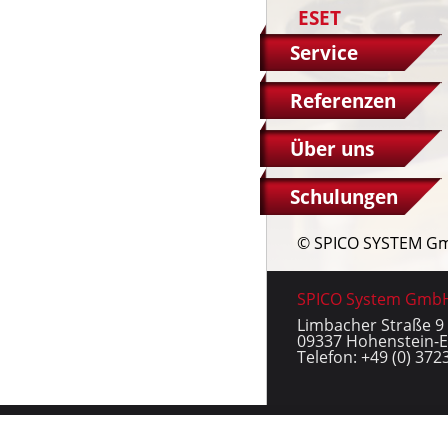
ESET
Service
Referenzen
Über uns
Schulungen
© SPICO SYSTEM G
SPICO System Gmb
Limbacher Straße 9
09337 Hohenstein-E
Telefon: +49 (0) 372