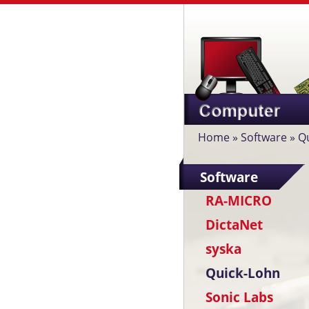
Home
»
Software
»
Q
Software
RA-MICRO
DictaNet
syska
Quick-Lohn
Sonic Labs